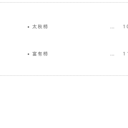
太秋柿
…
1
富有柿
…
1