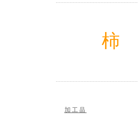
​柿
加工品